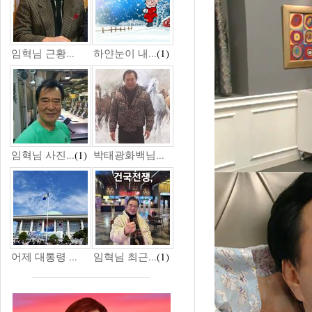
임혁님 근황...
하얀눈이 내...
(1)
임혁님 사진...
(1)
박태광화백님...
어제 대통령 ...
임혁님 최근...
(1)