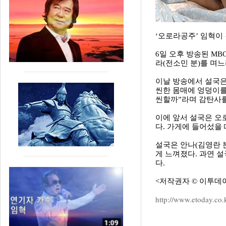
‘오로라공주’ 임혁이
6일 오후 방송된 M
라(전소민 분)를 며
이날 방송에서 설국은
씬한 몸매에 엉덩이를
씬할까”라며 감탄사를
이에 앞서 설국은 오
다. 가게에 들어섰을 
설국은 안나(김영란 
게 느껴졌다. 과연 
다.
<저작권자 © 이투데이(
http://www.etoday.co