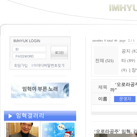
member 0 total 46 page 2 / 1
공지 (8
전체
타 (89)
(521)
(9)
장
|
‘오로라공주’
제목
까”
이름
‘오로라공주’ 임혁, 