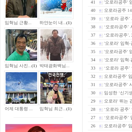
'오로라공주' 임
41
오로라공주 14
40
‘오로라 공주’
39
임혁님 근황...
하얀눈이 내...
(1)
‘오로라공주’ 
38
‘오로라공주’,
37
'오로라' 임혁-
36
'오로라공주' 
35
'오로라' 임혁·
34
임혁님 사진...
(1)
박태광화백님...
‘오로라 공주’ 
33
오로라공주' 임혁
32
'오로라공주' 
31
임성한 ‘신기생뎐
30
오로라' 뛰는 김
29
어제 대통령 ...
임혁님 최근...
(1)
‘오로라 공주’ 
28
‘오로라공주’ 임
27
오로라공주' 임혁
26