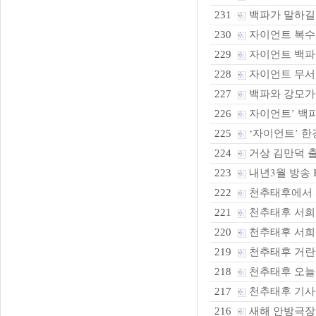
백파가 말하길
231
자이언트 복수
230
자이언트 백파가
229
자이언트 무서
228
백파와 강모가 만
227
자이언트’ 백파
226
‘자이언트’ 한
225
거상 김만덕 
224
내년3월 방송 
223
천추태후에서 서
222
천추태후 서희
221
천추태후 서희 
220
천추태후 거란과
219
천추태후 오늘 
218
천추태후 기사
217
새해 안방극장엔
216