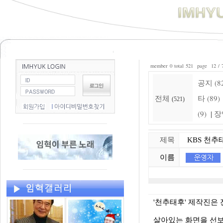
member 0 total 521 page 12 / 
공지 (8
전체
타 (89)
(521)
(9)
장
|
제목
KBS 천추태
이름
'천추태후' 제작진은
살아있는 화면을 선보