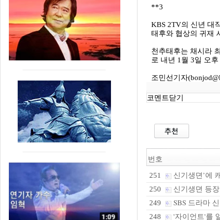
**3
KBS 2TV의 신년
태후와 협상의 귀재 
천추태후는 채시라 최
로 내년 1월 3일 오후
조민선기자(bonjod@he
코멘트닫기
번호
신기생뎐’에 
251
신기생뎐 등장
250
SBS 드라마 
249
'자이언트'를 
248