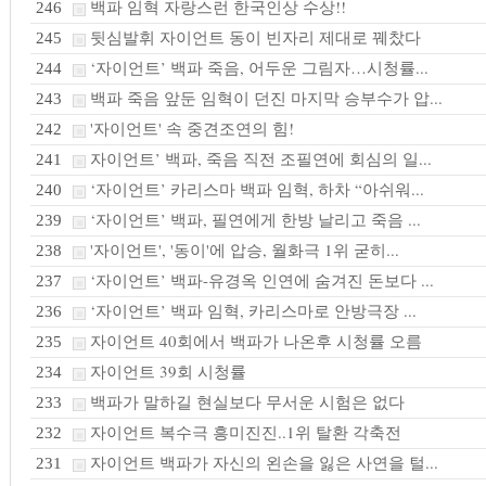
백파 임혁 자랑스런 한국인상 수상!!
246
뒷심발휘 자이언트 동이 빈자리 제대로 꿰찼다
245
‘자이언트’ 백파 죽음, 어두운 그림자…시청률...
244
백파 죽음 앞둔 임혁이 던진 마지막 승부수가 압...
243
'자이언트' 속 중견조연의 힘!
242
자이언트’ 백파, 죽음 직전 조필연에 회심의 일...
241
‘자이언트’ 카리스마 백파 임혁, 하차 “아쉬워...
240
‘자이언트’ 백파, 필연에게 한방 날리고 죽음 ...
239
'자이언트', '동이'에 압승, 월화극 1위 굳히...
238
‘자이언트’ 백파-유경옥 인연에 숨겨진 돈보다 ...
237
‘자이언트’ 백파 임혁, 카리스마로 안방극장 ...
236
자이언트 40회에서 백파가 나온후 시청률 오름
235
자이언트 39회 시청률
234
백파가 말하길 현실보다 무서운 시험은 없다
233
자이언트 복수극 흥미진진..1위 탈환 각축전
232
자이언트 백파가 자신의 왼손을 잃은 사연을 털...
231