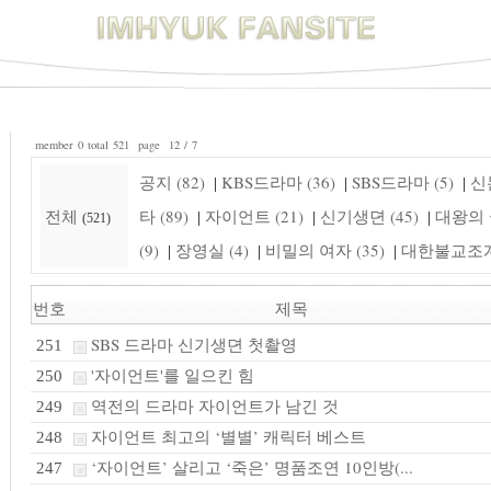
member 0 total 521 page 12 / 7
공지 (82)
KBS드라마 (36)
SBS드라마 (5)
신돈
|
|
|
전체
타 (89)
자이언트 (21)
신기생뎐 (45)
대왕의 꿈
|
|
|
(521)
(9)
장영실 (4)
비밀의 여자 (35)
대한불교조계종
|
|
|
번호
제목
SBS 드라마 신기생뎐 첫촬영
251
'자이언트'를 일으킨 힘
250
역전의 드라마 자이언트가 남긴 것
249
자이언트 최고의 ‘별별’ 캐릭터 베스트
248
‘자이언트’ 살리고 ‘죽은’ 명품조연 10인방(...
247