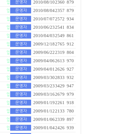
2010/08/10
2360
879
2010/08/04
2357
879
2010/07/07
2572
934
2010/06/23
2541
834
2010/04/03
2549
861
2009/12/18
2765
912
2009/06/22
2319
804
2009/04/06
2613
970
2009/04/01
2626
927
2009/03/30
2833
932
2009/03/23
3429
947
2009/03/16
2679
979
2009/01/19
2261
918
2009/01/12
2133
780
2009/01/06
2339
897
2009/01/04
2426
939