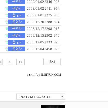
2009/01/02
2346
926
2009/01/02
2411
954
2009/01/01
2275
963
2008/12/20
2288
864
2008/12/17
2298
915
2008/12/15
2302
870
2008/12/05
2333
926
2008/12/04
2458
928
0
/ skin by
IMHYUK.COM
IMHYUKSEARCHSITE