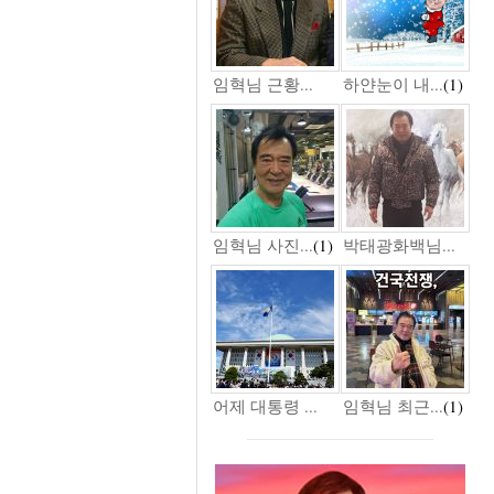
임혁님 근황...
하얀눈이 내...
(1)
임혁님 사진...
(1)
박태광화백님...
어제 대통령 ...
임혁님 최근...
(1)