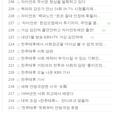
자이언트 무서운 뒷심을 발휘하고 있다
230
백파와 강모가 만난 24회 20.7% 시청률자체...
229
자이언트’ 백파노인 “돈은 절대 인정에 휘둘리...
228
‘자이언트’ 한강오염에서 투기까지, 무엇을 풍...
227
(2)
거상 김만덕 출연안하고 자이언트에만 출연!
226
(2)
내년3월 방송 KBS1TV 거상 김만덕에
225
(5)
천추태후에서 서희장군을 더이상 볼 수 없게 되었...
224
천추태후 서희 담판
223
천추태후 서희 캐릭터 부각시킬 수 있는 기회인...
222
천추태후 거란과의 전투와 서희의 담판 '흥미진진...
221
천추태후 오늘 나온 KBS 기사
220
천추태후 기사
219
새해 안방극장엔 사극 ‘女風’
218
1000년전 서희 외교에서 배운다
217
대박 조짐 <천추태후>... 잔다르크 맞을까
216
'천추태후' 첫회부터 안방극장 호령
215