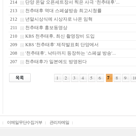
단양 온달 오픈세트장서 찍은 사극 ‘천추태후’...
214
천추태후 역대 스페셜방송 최고시청률
213
년말시상식에 시상자로 나온 임혁
212
천추태후 홍보동영상
211
KBS 천추태후, 최신 촬영장비 도입
210
KBS '천추태후' 제작발표회 단양에서
209
'천추태후', 낙타까지 등장하는 '스페셜 방송'...
208
천추태후가 일본에도 방영된다
207
1
2
3
4
5
6
8
9
1
7
이메일무단수집거부
관리자메일