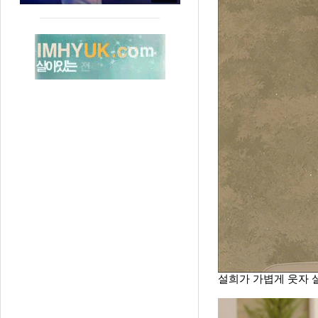
설희가 가볍게 웃자 