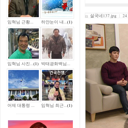
설국네137.jpg
|
241
임혁님 근황...
하얀눈이 내...
(1)
임혁님 사진...
(1)
박태광화백님...
어제 대통령 ...
임혁님 최근...
(1)