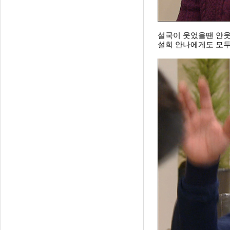
설국이 웃었을땐 안웃
설희 안나에게도 모두