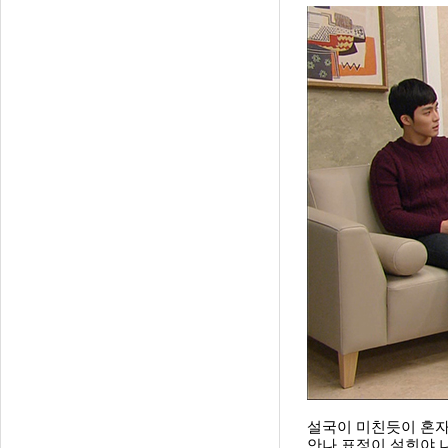
설국이 미친듯이 혼자
안나 표정이 설희야 