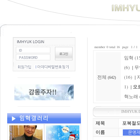
member 0 total 16 page 1 / 1
임혁 (15
(6)
무
|
전체
(16)
자
|
(642)
오로
1)
|
혁노래 (
IMHYUK 
제목
포복절도
이름