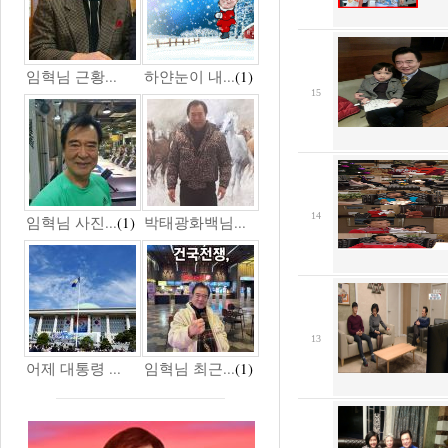
임혁님 근황...
하얀눈이 내...
(1)
15
14
임혁님 사진...
(1)
박태광화백님...
13
어제 대통령 ...
임혁님 최근...
(1)