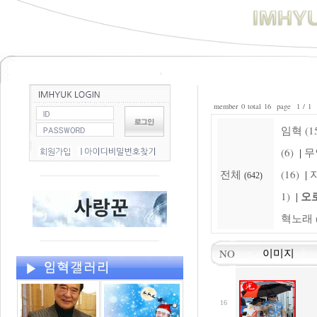
member 0 total 16 page 1 / 1
임혁 (15
(6)
무
|
전체
(16)
자
|
(642)
오로
1)
|
혁노래 (
NO
이미지
16