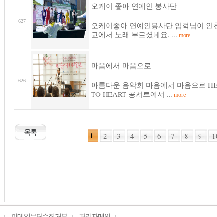
오케이 좋아 연예인 봉사단
627
오케이좋아 연예인봉사단 임혁님이 인천
교에서 노래 부르셨네요. ...
more
마음에서 마음으로
626
아름다운 음악회 마음에서 마음으로 HE
TO HEART 콩서트에서 ...
more
2
3
4
5
6
7
8
9
1
1
이메일무단수집거부
관리자메일