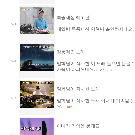
톡종세상 예고편
634
내일밤 특종세상 임혁님 출연하시네요
m
감동적인 노래
633
임혁님이 작사한 이 노래 들으면 들을
가슴이 아파오네요. ai가...
more
임혁님이 작사한 노래
632
임혁님이 작사한 노래 아내가 기억을 
요.
more
아내가 기억을 못해요
631