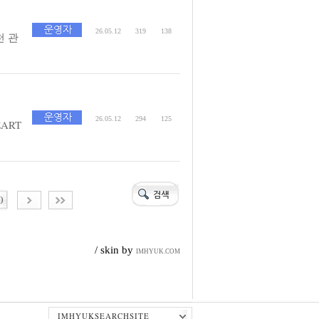
26.05.12
319
138
 관
26.05.12
294
125
ART
0
/ skin by
IMHYUK.COM
IMHYUKSEARCHSITE