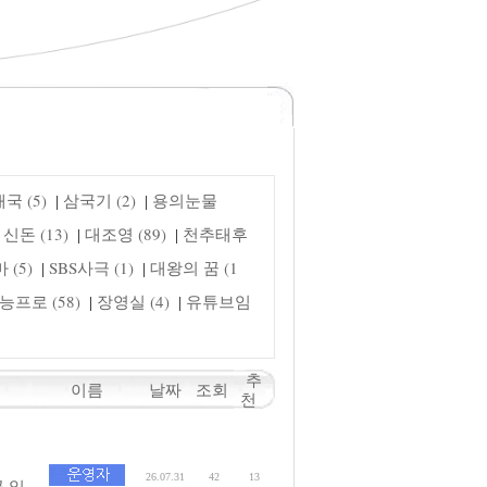
국 (5)
삼국기 (2)
용의눈물
|
|
신돈 (13)
대조영 (89)
천추태후
|
|
(5)
SBS사극 (1)
대왕의 꿈 (1
|
|
능프로 (58)
장영실 (4)
유튜브임
|
|
추
이름
날짜
조회
천
26.07.31
42
13
 일