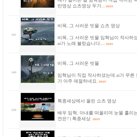
반영상 쇼츠영상 두가...
more
비목, 그 서러운 빗물 쇼츠 영상
641
비목, 그 서러운 빗물 임혁님이 작사하
ai가 노래 불렀습니다....
more
비목, 그 서러운 빗물
640
임혁님이 직접 작사하셨는데 ai가 무른
가 아주 애절하네요.
more
특종세상에서 올린 쇼츠 영상
639
배우 임혁, 아내를 떠올리며 눈물 흘리는
연은? | 특종세상
more