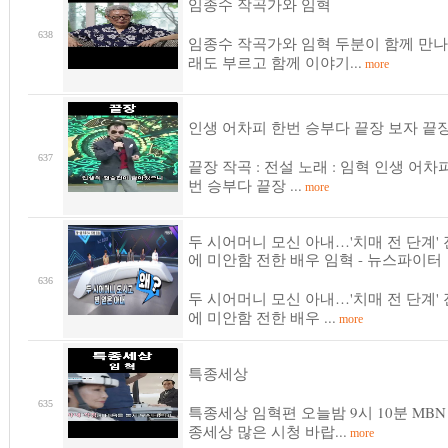
임종수 작곡가와 임혁
638
임종수 작곡가와 임혁 두분이 함께 만나
래도 부르고 함께 이야기...
more
인생 어차피 한번 승부다 끝장 보자 끝장
637
끝장 작곡 : 전설 노래 : 임혁 인생 어차
번 승부다 끝장 ...
more
두 시어머니 모신 아내…'치매 전 단계'
에 미안함 전한 배우 임혁 - 뉴스파이터
636
두 시어머니 모신 아내…'치매 전 단계'
에 미안함 전한 배우 ...
more
특종세상
635
특종세상 임혁편 오늘밤 9시 10분 MBN
종세상 많은 시청 바랍...
more