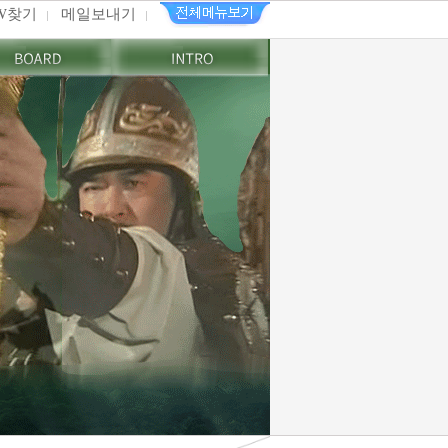
PW찾기
메일보내기