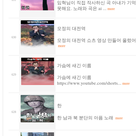
임혁님이 직접 작사하신 곡 아내가 기
못해요. 노래와 곡은 ai ...
more
모정의 대전역
630
모정의 대전역 쇼츠 영상 만들어 올렸어
more
가슴에 새긴 이름
629
가슴에 새긴 이름
https://www.youtube.com/shorts...
more
한
628
한 남과 북 분단의 아픔 노래
more