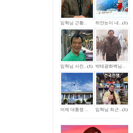
임혁님 근황...
하얀눈이 내...
(1)
임혁님 사진...
(1)
박태광화백님...
어제 대통령 ...
임혁님 최근...
(1)