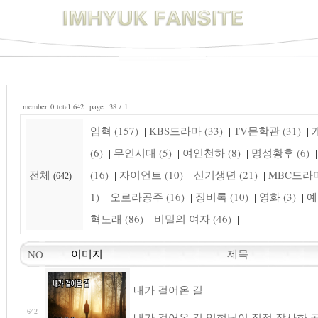
member 0 total 642 page 38 / 1
임혁 (157)
KBS드라마 (33)
TV문학관 (31)
개
|
|
|
(6)
무인시대 (5)
여인천하 (8)
명성황후 (6)
|
|
|
|
전체
(16)
자이언트 (10)
신기생뎐 (21)
MBC드라마 
|
|
|
(642)
1)
오로라공주 (16)
징비록 (10)
영화 (3)
예
|
|
|
|
혁노래 (86)
비밀의 여자 (46)
|
|
제목
NO
이미지
내가 걸어온 길
642
내가 걸어온 길 임혁님이 직접 작사한 곡