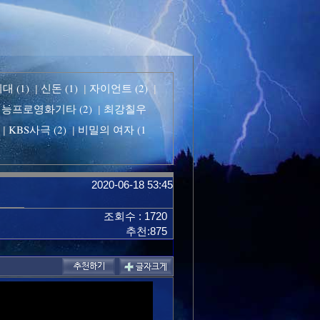
 (1)
신돈 (1)
자이언트 (2)
|
|
|
능프로영화기타 (2)
최강칠우
|
KBS사극 (2)
비밀의 여자 (1
|
|
2020-06-18 53:45
조회수 : 1720
추천:875