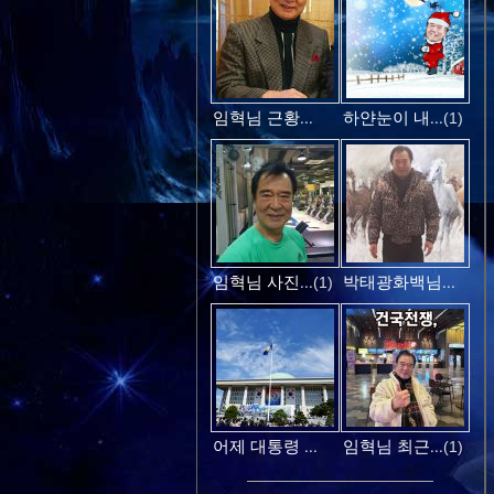
임혁님 근황...
하얀눈이 내...
(1)
임혁님 사진...
박태광화백님...
(1)
어제 대통령 ...
임혁님 최근...
(1)