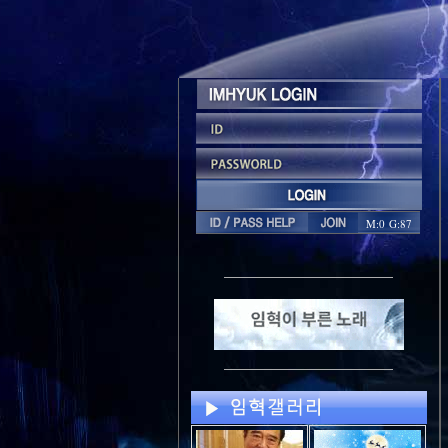
M:0 G:87