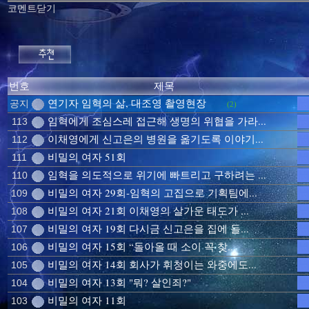
코멘트닫기
번호
제목
연기자 임혁의 삶, 대조영 촬영현장
공지
(2)
임혁에게 조심스레 접근해 생명의 위협을 가라...
113
이채영에게 신고은의 병원을 옮기도록 이야기...
112
비밀의 여자 51회
111
임혁을 의도적으로 위기에 빠트리고 구하려는 ...
110
비밀의 여자 29회-임혁의 고집으로 기획팀에...
109
비밀의 여자 21회 이채영의 살가운 태도가 ...
108
비밀의 여자 19회 다시금 신고은을 집에 들...
107
비밀의 여자 15회 “돌아올 때 소이 꼭 찾...
106
비밀의 여자 14회 회사가 휘청이는 와중에도...
105
비밀의 여자 13회 "뭐? 살인죄?"
104
비밀의 여자 11회
103