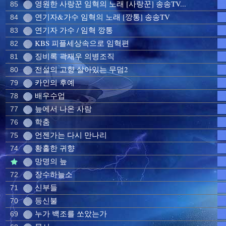
영원한 사랑꾼 임혁의 노래 [사랑꾼] 송송TV...
85
연기자&가수 임혁의 노래 [깡통] 송송TV
84
연기자 가수 / 임혁 깡통
83
KBS 피플세상속으로 임혁편
82
징비록 곽재우 의병조직
81
전설의 고향 살아있는 무덤2
80
카인의 후예
79
배우수업
78
늪에서 나온 사람
77
학춤
76
언젠가는 다시 만나리
75
황홀한 귀향
74
망명의 늪
장수하늘소
72
신부들
71
등신불
70
누가 백조를 쏘았는가
69