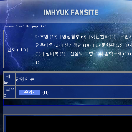
member 0 total 114 page 3 / 1
대조영 (29)
명성황후 (0)
여인천하 (2)
무인시대
|
|
|
천추태후 (2)
신기생뎐 (18)
TV문학관 (25)
예
|
|
|
전체
|
(114)
(1)
징비록 (2)
전설의 고향 (1)
임혁노래 (15)
|
|
|
1)
|
제
망명의 늪
목
글쓴
(H)
이