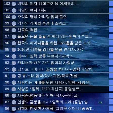
비밀의 여자 11회 한기웅·이채영의 ...
102
비밀의 여자 1회~
101
추억의 영상 아리랑 임혁 출연
100
역사의 라이벌 중종과 조광조
99
산곡의 백합
98
들으면 눈물 흘릴 수 밖에 없는 임혁이 부르...
97
한국의 어머니들을 위한 그리움을 담은 노래, ...
96
2020년 여름을 강타할 명품 연기자, 가수 ...
95
아수라 임혁 깡통 부르다!! 대박!!
94
카리스마 배우 가수 임혁의 사랑꾼
93
남자로 태어나서 끝짱을 봐야지~ 임혁이 말하...
92
깡 통.노래.임혁/작사,지은/작곡,전설
91
사랑하는 아내를 위한 사랑가, 임혁 [사랑꾼]...
90
사랑꾼 / 임혁 [2020 최신곡] 옹달샘트...
89
사랑꾼.명품배우 임혁. 작사,곡/전 설
88
인생의 끝짱을 보자! 임혁의 노래 [끝짱] 송...
87
(1)
임혁의 한맺힌 사모곡 [그리운 어머니] 송송T...
86