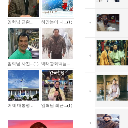
임혁님 근황...
하얀눈이 내...
(1)
7
6
임혁님 사진...
(1)
박태광화백님...
5
어제 대통령 ...
임혁님 최근...
(1)
4