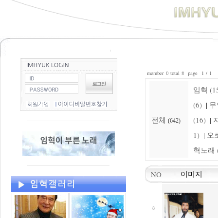
member 0 total 8 page 1 / 1
임혁 (15
(6)
무
|
전체
(16)
자
|
(642)
1)
오로
|
혁노래 (
NO
이미지
8