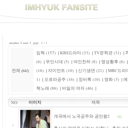
member 0 total 5 page 1 / 1
개
임혁 (157)
KBS드라마 (33)
TV문학관 (31)
|
|
|
(6)
무인시대 (5)
여인천하 (8)
명성황후 (6)
|
|
|
|
전체
(16)
자이언트 (10)
신기생뎐 (21)
MBC드라마 
|
|
|
(642)
1)
오로라공주 (16)
징비록 (10)
영화 (3)
예
|
|
|
|
혁노래 (86)
비밀의 여자 (46)
|
|
제목
NO
이미지
개국에서 노국공주와 공민왕2
(1)
5