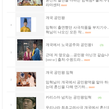
혼신의 열연을 다하는 임혁님~ 출처:수
라마센터
more
개국 공민왕
4
임혁이 출연했던 사극작품들 부지기수...
혁님이 나오신 모든 작...
more
개국에서 노국공주와 공민왕1
(3)
3
근데 저 옆모습....공민왕 아닌것 같습
[orzㅠ] 출처:수원드라...
more
개국 공민왕 임혁
2
임혁님이 개국에서 공민왕역을 맡아 하
는데 혼신을 다해 연기하...
more
카리스마 넘치는 공민왕임혁
(4)
1
우리나라 최초고려사극 개국에서 혼신의