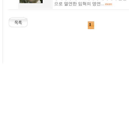
으로 열연한 임혁의 명연...
more
1