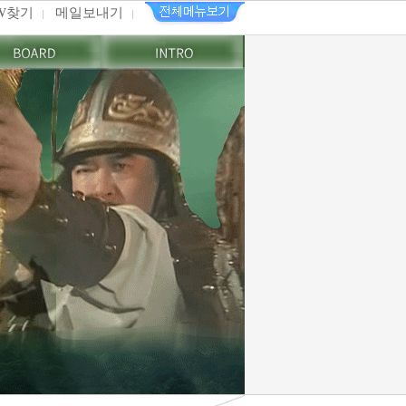
PW찾기
메일보내기