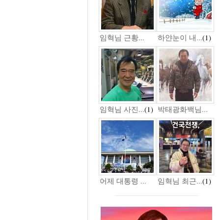
임혁님 근황...
하얀눈이 내...
(1)
임혁님 사진...
(1)
박태광화백님...
어제 대통령 ...
임혁님 최근...
(1)