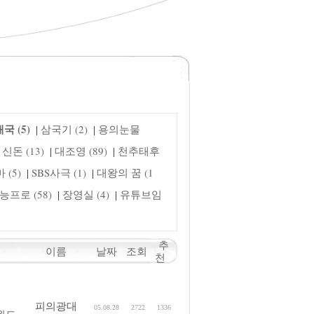
국 (5)
삼국기 (2)
용의눈물
|
|
신돈 (13)
대조영 (89)
천추태후
|
|
(5)
SBS사극 (1)
대왕의 꿈 (1
|
|
능프로 (58)
장영실 (4)
유튜브임
|
|
추
이름
날짜
조회
천
피의광대
05.08.28
2722
1336