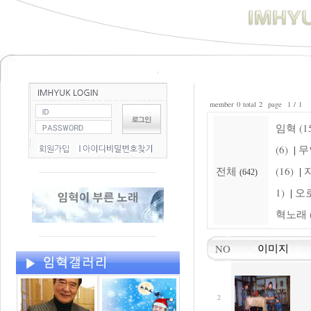
member 0 total 2 page 1 / 1
임혁 (15
(6)
무
|
전체
(16)
자
|
(642)
1)
오로
|
혁노래 (
NO
이미지
2