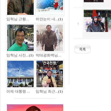
임혁님 근황...
하얀눈이 내...
(1)
1
임혁님 사진...
(1)
박태광화백님...
어제 대통령 ...
임혁님 최근...
(1)