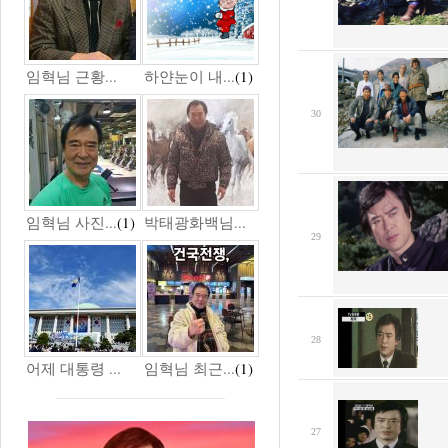
임혁님 근황...
하얀눈이 내...
(1)
30
임혁님 사진...
(1)
박태광화백님...
29
28
어제 대통령 ...
임혁님 최근...
(1)
27