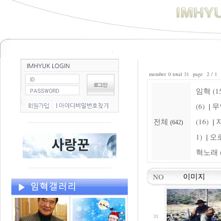
member 0 total 31 page 2 / 1
임혁 (15
(6)
무
|
전체
(16)
자
|
(642)
1)
오로
|
혁노래 (
NO
이미지
31