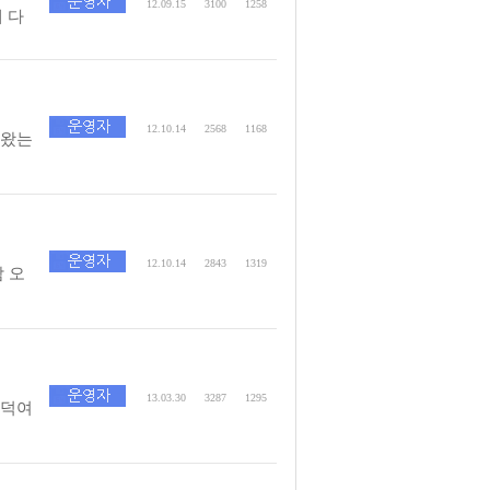
12.09.15
3100
1258
 다
12.10.14
2568
1168
내왔는
12.10.14
2843
1319
 오
13.03.30
3287
1295
진덕여