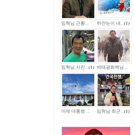
임혁님 근황...
하얀눈이 내...
(1)
임혁님 사진...
(1)
박태광화백님...
어제 대통령 ...
임혁님 최근...
(1)