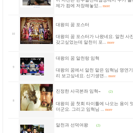
제가 컴에 저장해놓았...
more
대왕의 꿈 포스터
10
대왕의 꿈 포스터가 나왔네요. 알천 사
갖고싶었는데 알천이 포...
more
대왕의 꿈 알천랑 임혁
9
대왕의 꿈에서 알천 맡은 임혁님 명연기
리 보고싶네요. 신기생뎐...
more
진정한 사극본좌 임혁~
(2)
8
대왕의 꿈 첫회 타이틀에 나오는 용이 
더군요. 그리고 임혁님 ...
more
알천과 선덕여왕
(2)