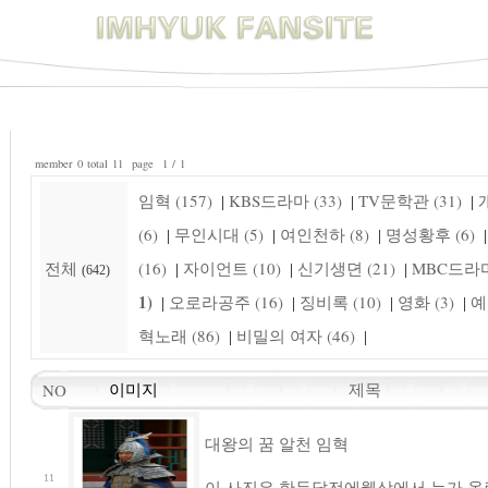
member 0 total 11 page 1 / 1
임혁 (157)
KBS드라마 (33)
TV문학관 (31)
개
|
|
|
(6)
무인시대 (5)
여인천하 (8)
명성황후 (6)
|
|
|
|
전체
(16)
자이언트 (10)
신기생뎐 (21)
MBC드라마 
|
|
|
(642)
1)
오로라공주 (16)
징비록 (10)
영화 (3)
예
|
|
|
|
혁노래 (86)
비밀의 여자 (46)
|
|
제목
NO
이미지
대왕의 꿈 알천 임혁
11
이 사진은 한두달전에웹상에서 누가 올