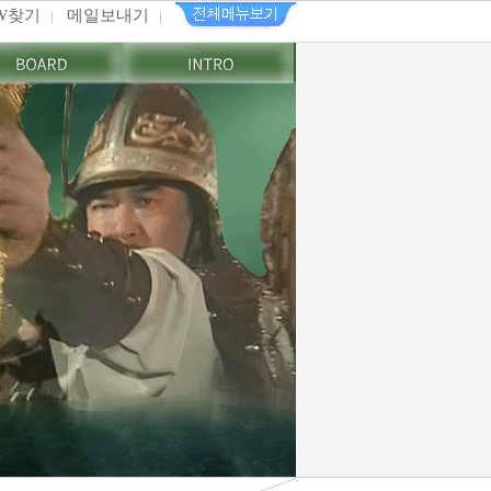
PW찾기
메일보내기