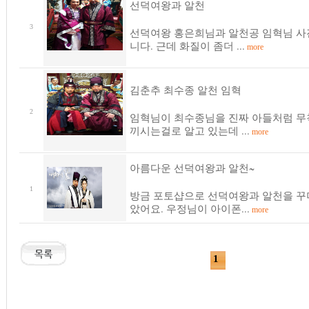
선덕여왕과 알천
3
선덕여왕 홍은희님과 알천공 임혁님 사
니다. 근데 화질이 좀더 ...
more
김춘추 최수종 알천 임혁
2
임혁님이 최수종님을 진짜 아들처럼 무
끼시는걸로 알고 있는데 ...
more
아름다운 선덕여왕과 알천~
1
방금 포토샵으로 선덕여왕과 알천을 꾸
았어요. 우정님이 아이폰...
more
1