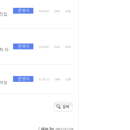
13.04.07
2423
1248
진입
13.04.07
3142
1264
척 아
12.10.17
2430
1299
며보
/ skin by
IMHYUK.COM