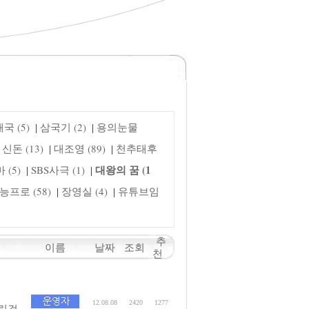
국 (5)
삼국기 (2)
용의눈물
|
|
신돈 (13)
대조영 (89)
천추태후
|
|
대왕의 꿈 (1
(5)
SBS사극 (1)
|
|
능프로 (58)
장영실 (4)
유튜브임
|
|
추
이름
날짜
조회
천
12.08.08
2420
1277
린걸