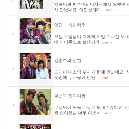
7
임혁님과 박주미님이사극에서 오랫만에
시 만났네요. 여인천하때 ...
more
알천과 승만왕후
6
오늘 우정님이 저에게 메일로 사진 보
데 아이폰으로 보낸거라 ...
more
김춘추와 알천
5
드디어 대조영 부자가 함께 만났네요. 참
랫만에 두사람이 만난 ...
more
알천과 진덕여왕
4
우정님이 오늘 메일로 보내주었어요. 
왕 손여은님 너무 이쁘네...
more