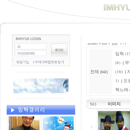
member 0 total 1 page 1 / 1
임혁 (15
(6)
무
|
전체
(16)
자
|
(642)
1)
오로
|
혁노래 (
NO
이미지
1