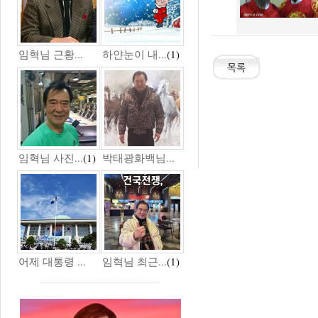
임혁님 근황...
하얀눈이 내...
(1)
임혁님 사진...
(1)
박태광화백님...
어제 대통령 ...
임혁님 최근...
(1)