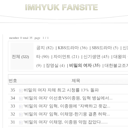
member 0 total 35 page 1 / 1
공지 (82)
KBS드라마 (36)
SBS드라마 (5)
신돈
|
|
|
전체
타 (90)
자이언트 (21)
신기생뎐 (45)
대왕의 꿈
|
|
|
(522)
비밀의 여자 (35)
(9)
장영실 (4)
대한불교조계종
|
|
|
번호
제목
비밀의 여자 자체 최고 시청률 13% 돌파
35
'비밀의 여자' 이선호VS이종원, 임혁 병실에서...
34
'비밀의 여자' 임혁, 이종원에 "자백하고 죗값...
33
'비밀의 여자' 임혁, 이채영-한기웅 결혼 허락...
32
'비밀의 여자' 이채영, 이종원 약점 잡았다......
31