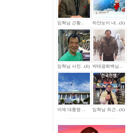
임혁님 근황...
하얀눈이 내...
(1)
임혁님 사진...
(1)
박태광화백님...
어제 대통령 ...
임혁님 최근...
(1)