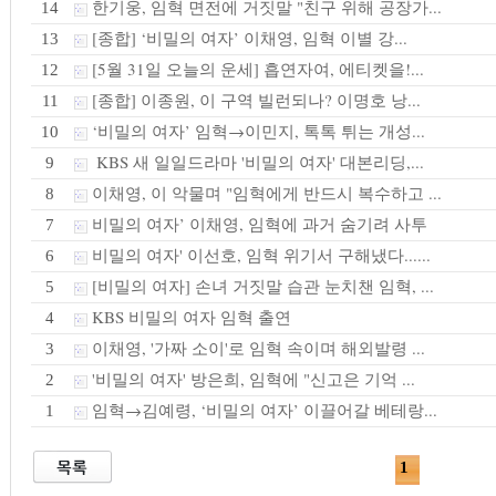
한기웅, 임혁 면전에 거짓말 "친구 위해 공장가...
14
[종합] ‘비밀의 여자’ 이채영, 임혁 이별 강...
13
[5월 31일 오늘의 운세] 흡연자여, 에티켓을!...
12
[종합] 이종원, 이 구역 빌런되나? 이명호 낭...
11
‘비밀의 여자’ 임혁→이민지, 톡톡 튀는 개성...
10
KBS 새 일일드라마 '비밀의 여자' 대본리딩,...
9
이채영, 이 악물며 "임혁에게 반드시 복수하고 ...
8
비밀의 여자’ 이채영, 임혁에 과거 숨기려 사투
7
비밀의 여자' 이선호, 임혁 위기서 구해냈다......
6
[비밀의 여자] 손녀 거짓말 습관 눈치챈 임혁, ...
5
KBS 비밀의 여자 임혁 출연
4
이채영, '가짜 소이'로 임혁 속이며 해외발령 ...
3
'비밀의 여자' 방은희, 임혁에 "신고은 기억 ...
2
임혁→김예령, ‘비밀의 여자’ 이끌어갈 베테랑...
1
1