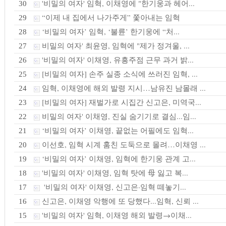
'비밀의 여자' 임혁, 이채영에 "한기웅과 헤어...
30
“이제 내 집에서 나가주게” 쫓아내는 임혁
29
‘비밀의 여자’ 임혁, ‘불륜’ 한기웅에 “처...
28
비밀의 여자' 최윤영, 임혁에 "제가 정겨울, ...
27
'비밀의 여자' 이채영, 유흥주점 근무 과거 밝...
26
[비밀의 여자] 손주 실종 소식에 쓰러진 임혁, ...
25
임혁, 이채영에 해외 발령 지시…남유진 남몰래 ...
24
[비밀의 여자] 재벌가로 시집간 신고은, 미역국...
23
비밀의 여자' 이채영, 진실 숨기기로 결심...임...
22
‘비밀의 여자’ 이채영, 끝없는 어필에도 임혁...
21
이선호, 임혁 시계 훔친 도둑으로 몰려…이채영 ...
20
‘비밀의 여자’ 이채영, 임혁에 한기웅 관계 고...
19
'비밀의 여자' 이채영, 임혁 탓에 母 잃고 복...
18
'비밀의 여자' 이채영, 신고은·임혁 떼놓기...
17
신고은, 이채영 악행에 또 당했다...임혁, 신뢰 ...
16
'비밀의 여자' 임혁, 이채영 해외 발령→이채...
15