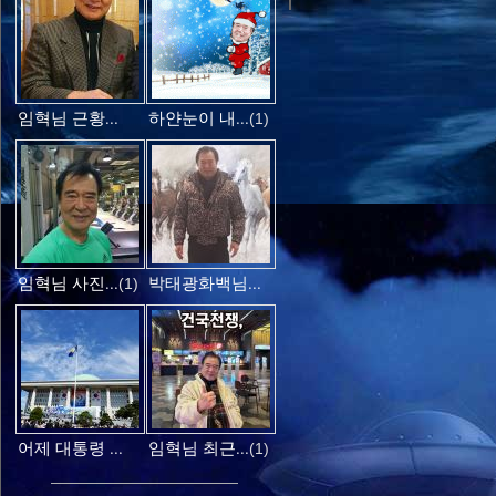
임혁님 근황...
하얀눈이 내...
(1)
임혁님 사진...
박태광화백님...
(1)
어제 대통령 ...
임혁님 최근...
(1)