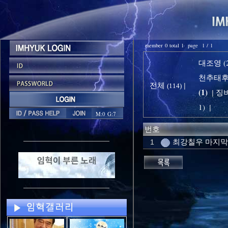
member 0 total 1 page 1 / 1
대조영 (2
천추태후 
전체
|
(114)
(1)
징비
|
1)
|
M:0 G:7
번호
최강칠우 마지
1