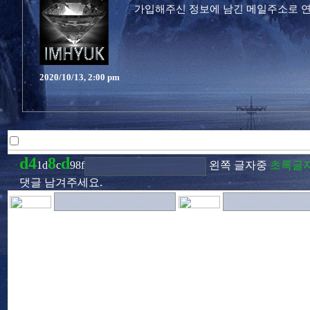
가입해주신 정보에 남긴 메일주소로 
2020/10/13, 2:00 pm
이모티콘사용하기
d
4
8
d
1d
c
98f
왼쪽 글자중
초록글
댓글 남겨주세요.