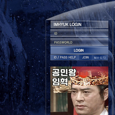
M:0 G:72