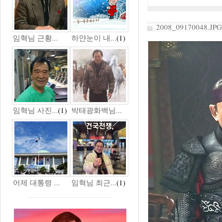
2008_09170048.JPG
임혁님 근황...
하얀눈이 내...
(1)
임혁님 사진...
(1)
박태광화백님...
어제 대통령 ...
임혁님 최근...
(1)