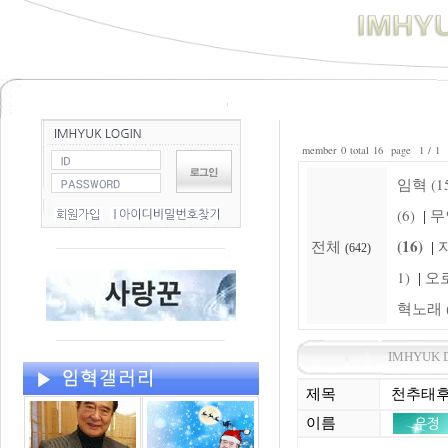
member 0 total 16 page 1 / 1
임혁 (15
(6)
무
|
(16)
전체
자
|
(642)
1)
오로
|
혁노래 (
IMHYUK 
제목
천추태
이름