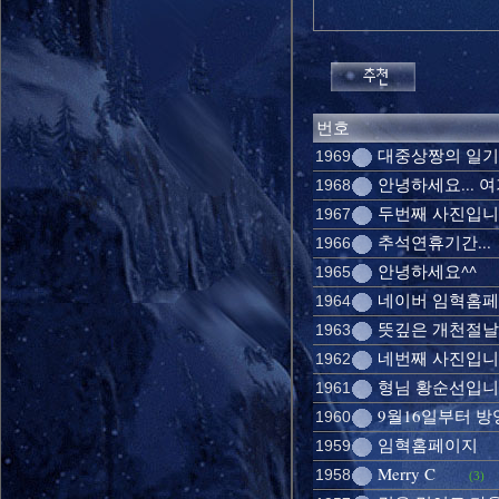
번호
대중상짱의 일기
1969
안녕하세요... 여
1968
두번째 사진입니
1967
추석연휴기간...
1966
안녕하세요^^
1965
네이버 임혁홈
1964
뜻깊은 개천절날에
1963
네번째 사진입니
1962
형님 황순선입
1961
9월16일부터 방영
1960
임혁홈페이지
1959
Merry C
1958
(3)