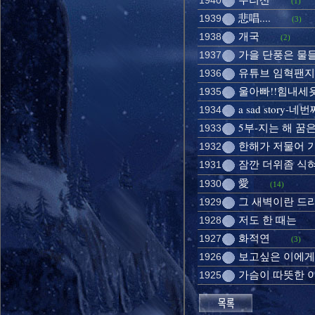
1940
(1)
悲唱....
1939
(3)
개국
1938
(2)
가을 단풍은 물
1937
유튜브 임혁팬지
1936
울아빠!!힘내세욧!
1935
a sad story-
1934
5부-지는 해 꿈은
1933
한해가 저물어 
1932
잠깐 더위좀 식
1931
愛
1930
(14)
그 새벽이란 드라
1929
저도 한 때는
1928
화적연
1927
(3)
보고싶은 이에게..
1926
가슴이 따뜻한 이
1925