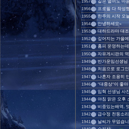
길은 멀어도 마
1957
프로필 다 작성했
1956
한주의 시작 오
1955
안녕하세요~
1954
대하드라마 대조
1953
깊어지는 가을에..
1952
홈피 운영하는
1951
자유게시판의 역사-
1950
반가운임선생님
1949
처음으로 로그인
1948
나혼자 조용히 
1947
"대중상"이 좋아 
1946
임혁 선생님 사
1945
아침 맑은 오후 소
1944
비중있는배역, 
1943
급수정 천둥소리가
1942
날씨가 무덥습니
1941
수리산