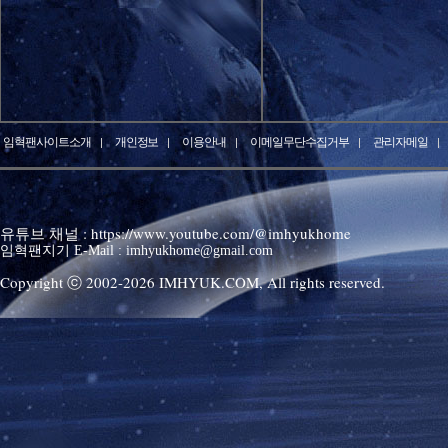
임혁팬사이트소개
개인정보
이용안내
이메일무단수집거부
관리자메일
유튜브 채널 : https://www.youtube.com/@imhyukhome
임혁팬지기 E-Mail : imhyukhome@gmail.com
Copyright ⓒ 2002-
2026
IMHYUK.COM,
All rights reserved.