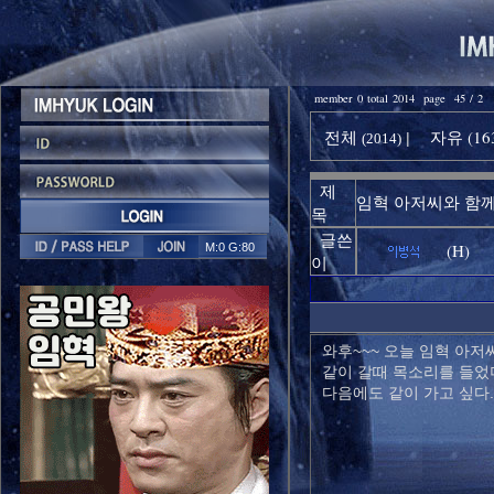
member 0 total 2014 page 45 / 2
전체
자유 (16
|
(2014)
제
임혁 아저씨와 함께
목
글쓴
(H)
M:0 G:80
이
와후~~~ 오늘 임혁 아저
같이 갈때 목소리를 들었
다음에도 같이 가고 싶다.