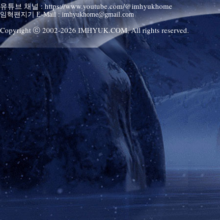
유튜브 채널 : https://www.youtube.com/@imhyukhome
임혁팬지기 E-Mail : imhyukhome@gmail.com
Copyright ⓒ 2002-
2026
IMHYUK.COM,
All rights reserved.