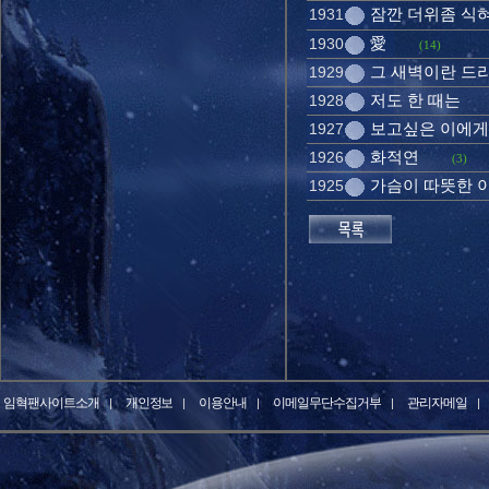
잠깐 더위좀 식
1931
愛
1930
(14)
그 새벽이란 드라
1929
저도 한 때는
1928
보고싶은 이에게..
1927
화적연
1926
(3)
가슴이 따뜻한 이
1925
임혁팬사이트소개
개인정보
이용안내
이메일무단수집거부
관리자메일