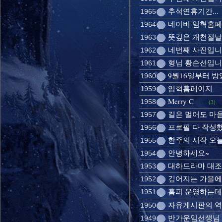
추석연휴기간...
1965
네이버 임혁홈
1964
뜻깊은 개천절날에
1963
네번째 사진입니
1962
형님 황순선입
1961
9월16일부터 방영
1960
임혁홈페이지
1959
Merry C
1958
(3)
길은 멀어도 마
1957
프로필 다 작성했
1956
한주의 시작 오
1955
안녕하세요~
1954
대하드라마 대조
1953
깊어지는 가을에..
1952
홈피 운영하는
1951
자유게시판의 역사-
1950
반가운임선생님
1949