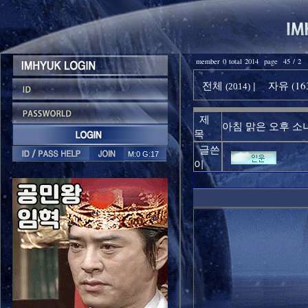
member 0 total 2014 page 45 / 2
전체
자유 (16
|
(2014)
제
아침 맑은 오후 소나
목
글쓴
M:0 G:17
이