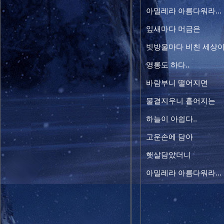
아밀레라 아름다워라...
잎새마다 머금은
빗방울마다 비친 세상
영롱도 하다..
바람부니 떨어지면
물결지우니 흩어지는
하늘이 아쉽다..
고운손에 담아
햇살담았더니 
아밀레라 아름다워라...