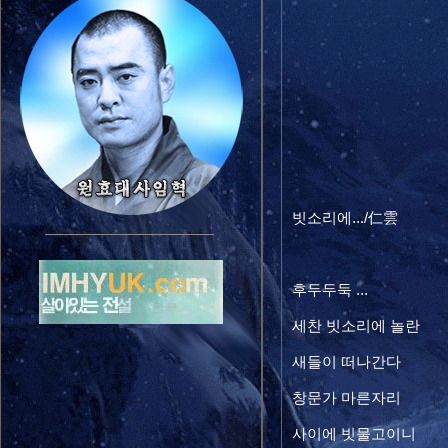
빗소리에.../仁雲
후두두둑 ...
세찬 빗소리에 놀란
새들이 떠나간다
창문가 마른자리
사이에 빗물고이니