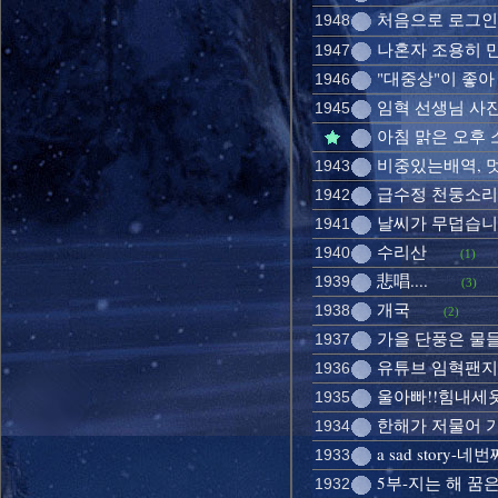
처음으로 로그인
1948
나혼자 조용히 
1947
"대중상"이 좋아 
1946
임혁 선생님 사
1945
아침 맑은 오후 소
비중있는배역, 
1943
급수정 천둥소리가
1942
날씨가 무덥습니
1941
수리산
1940
(1)
悲唱....
1939
(3)
개국
1938
(2)
가을 단풍은 물
1937
유튜브 임혁팬지
1936
울아빠!!힘내세욧!
1935
한해가 저물어 
1934
a sad story-
1933
5부-지는 해 꿈은
1932