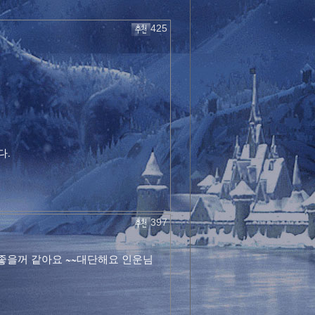
425
다.
397
 좋을꺼 같아요 ~~대단해요 인운님