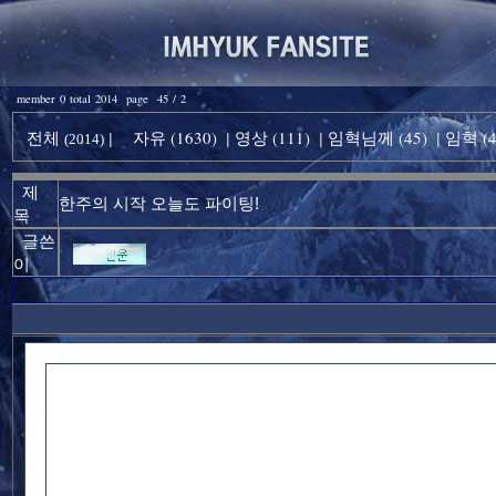
member 0 total 2014 page 45 / 2
전체
자유 (1630)
영상 (111)
임혁님께 (45)
임혁 (4
|
|
|
|
(2014)
제
한주의 시작 오늘도 파이팅!
목
글쓴
이