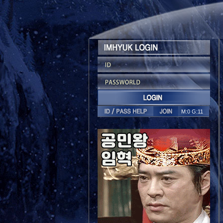
M:0 G:11