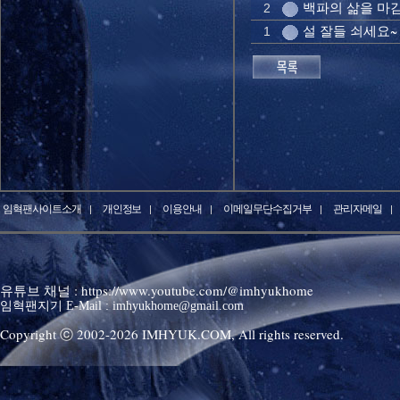
백파의 삶을 마감
2
설 잘들 쇠세요~
1
임혁팬사이트소개
개인정보
이용안내
이메일무단수집거부
관리자메일
유튜브 채널 : https://www.youtube.com/@imhyukhome
임혁팬지기 E-Mail : imhyukhome@gmail.com
Copyright ⓒ 2002-
2026
IMHYUK.COM,
All rights reserved.