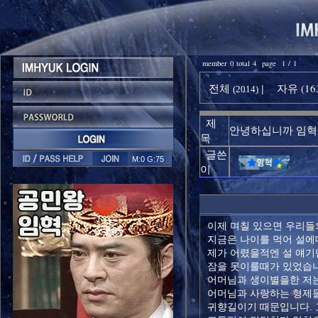
member 0 total 4 page 1 / 1
전체
자유 (16
|
(2014)
제
안녕하십니까 임혁
목
글쓴
M:0 G:75
이
이제 며칠 있으면 우리들
지금은 나이를 먹어 설에
제가 어렸을적엔 설 얘기
잠을 못이룰때가 있었습니
어머님과 생이별을한 저는
어머님과 사랑하는 형제
귀향길이기 때문입니다.