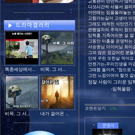
교통편이 만만치가 않치요
다섯시간씩 서울서 걸리
어떤때는 짐을올려놓는 
고향가는길이 고생이 이
그래도 매캐한 석탄연기 
완행열차의 추억이 참으로
임혁홈 가족여러분 설 잘
그동안 이홈을 운영하는
서승원님 아이비님 최미
그외 많은 정감어린 분들
인제 우린 또한살 먹어요
언젠가는 우리인생을 마감
특종세상에서...
비목, 그 서...
그때쯤 돌이켜, "참으로 
그런 느낌이여야 할것 같
정말 사람이 그리운 임
-임혁올림-
코멘트닫기
(25)
비목, 그 서...
내가 걸어온 ...