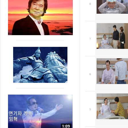
8
7
6
5