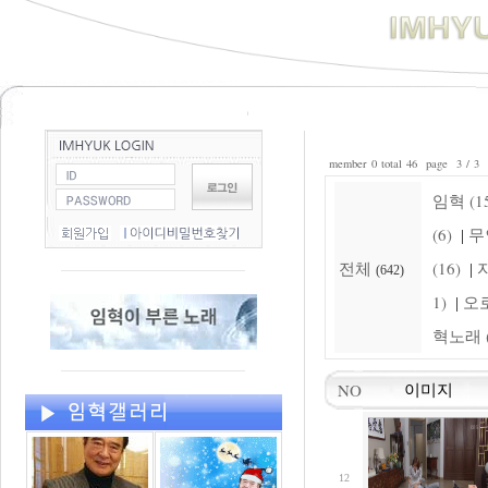
member 0 total 46 page 3 / 3
임혁 (15
(6)
무
|
전체
(16)
자
|
(642)
1)
오로
|
혁노래 (
NO
이미지
12