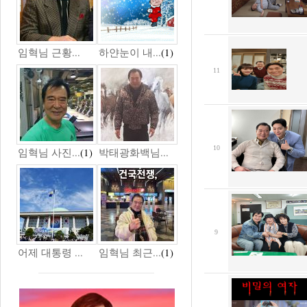
임혁님 근황...
하얀눈이 내...
(1)
11
10
임혁님 사진...
(1)
박태광화백님...
9
어제 대통령 ...
임혁님 최근...
(1)